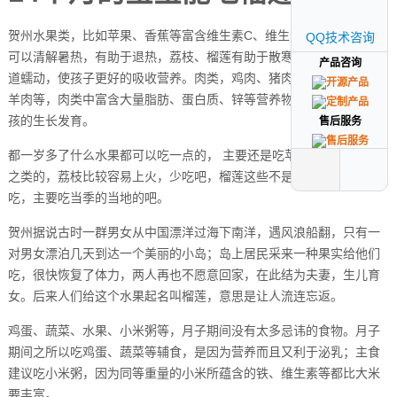
贺州水果类，比如苹果、香蕉等富含维生素C、维生素B，西瓜、番茄
QQ技术咨询
QQ技术咨询
可以清解暑热，有助于退热，荔枝、榴莲有助于散寒温胃，促进胃肠
产品咨询
产品咨询
道蠕动，使孩子更好的吸收营养。肉类，鸡肉、猪肉、鱼肉、牛肉、
羊肉等，肉类中富含大量脂肪、蛋白质、锌等营养物质，可以促进小
孩的生长发育。
售后服务
售后服务
都一岁多了什么水果都可以吃一点的， 主要还是吃苹果、香蕉、橙子
之类的，荔枝比较容易上火，少吃吧，榴莲这些不是当地水果还是少
吃，主要吃当季的当地的吧。
贺州据说古时一群男女从中国漂洋过海下南洋，遇风浪船翻，只有一
对男女漂泊几天到达一个美丽的小岛；岛上居民采来一种果实给他们
吃，很快恢复了体力，两人再也不愿意回家，在此结为夫妻，生儿育
女。后来人们给这个水果起名叫榴莲，意思是让人流连忘返。
鸡蛋、蔬菜、水果、小米粥等，月子期间没有太多忌讳的食物。月子
期间之所以吃鸡蛋、蔬菜等辅食，是因为营养而且又利于泌乳；主食
建议吃小米粥，因为同等重量的小米所蕴含的铁、维生素等都比大米
要丰富。