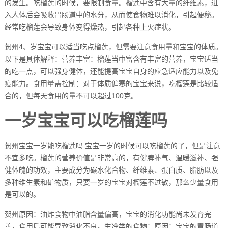
的发生。吃榴莲的时候，要限制食量。榴莲中含有大量的纤维素，进
入人体后会吸收胃肠道中的水分，从而使食物难以消化，引起便秘。
经常吃榴莲会导致身体变得燥热，引起各种上火症状。
贺州4、岁宝宝可以适当吃点榴莲，但需要注意食用量和宝宝的体质。
以下是具体解释：营养丰富：榴莲当中富含有丰富的营养，宝宝适当
的吃一点，可以强身健体，还能提高宝宝自身的应急适应能力以及免
疫能力。食用量需控制：对于体质偏寒的宝宝来说，吃榴莲是比较适
合的，但每天食用的量不可以超过100克。
一岁宝宝可以吃榴莲吗
贺州宝宝一岁能吃榴莲吗 宝宝一岁的时候可以吃榴莲的了，但是注意
不宜多吃。榴莲的营养价值是非常高的，有健脾补气、温暖滋补、强
健体魄的功效，主要成分为碳水化合物、纤维素、蛋白质、脂肪以及
多种维生素和矿物质，只要一岁的宝宝对榴莲不过敏，那么少量食用
是可以的。
贺州原因：油炸食物中油脂含量偏高，宝宝的消化功能尚未发育完
善，食用后可能导致消化不良。生冷类的食物：原因：宝宝的胃肠道