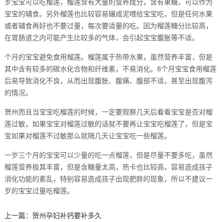
岁宝宝可以吃榴莲，榴莲含有大量的营养成分，含有果糖，可以作为
宝宝的辅食。另外榴莲也比较容易碾成泥喂给宝宝吃，但是任何水果
或者辅食再好也不要过量，每次要适量的吃。因为榴莲糖分比较高，
在胃肠道之内可能产生比较多的气体，会引起宝宝腹胀等不适。
个月的宝宝避免食用榴莲。榴莲属于热带水果，虽然营养丰富，但是
其中含有较多的碳水化合物和纤维素，不易消化。8个月宝宝食用榴莲
后易导致消化不良，从而出现腹胀、腹痛、腹部不适，甚至出现腹泻
的情况。
贺州而且当宝宝吃榴莲的时候，一定要观察几天后看看宝宝是否对榴
莲过敏，如果宝宝对榴莲过敏的话就不要再让宝宝吃榴莲了，但是宝
宝如果对榴莲不过敏那么就隔几天让宝宝吃一些榴莲。
一岁三个月的宝宝可以少量的吃一点榴莲，但是尽量不要多吃，虽然
榴莲营养极其丰富，但是含糖量太高，热卡也比较高，容易造成孩子
消化功能的紊乱，特别容易造成孩子出现肥胖的现象，所以不建议一
岁的宝宝过量吃榴莲。
上一篇：
贺州孕妇补钙要补多久