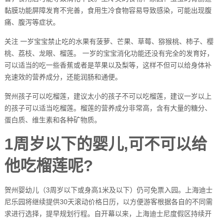
黏膜功能屏障发育不完善，食用生冷食物容易导致感染，可能出现腹
痛、腹泻等症状。
关注 一岁宝宝禁止吃的水果有菠萝、芒果、草莓、猕猴桃、柿子、樱
桃、荔枝、龙眼、榴莲。 一岁的宝宝消化功能还没有完全的发育好，
可以适当的吃一些香蕉或者是苹果以及梨等，这样不但可以给身体补
充速效的营养成分，还能润肠和通便。
贺州孩子可以吃榴莲，建议太小的孩子不可以吃榴莲，建议一岁以上
的孩子可以适当吃榴莲。榴莲的营养成分非常高，含有大量的糖分、
蛋白质、维生素和各种矿物质。
1周岁以下的婴儿,可不可以给
他吃榴莲呢?
贺州婴幼儿（3周岁以下或身高1米及以下）仍可免票入园。上海迪士
尼乐园将继续提供30天滚动价格日历，以方便游客根据各自的不同需
求进行选择，提早规划行程。自开幕以来，上海迪士尼度假区持续开