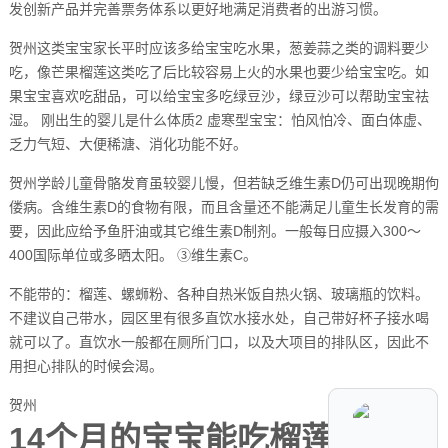
发创新产品并完善票务体系以更好地满足消费者的出游习惯。
贺州这类宝宝家长平时应该多给宝宝吃水果，葱姜蒜之类的调料要少
吃，像芒果榴莲这类吃了后比较容易上火的水果也要少给宝宝吃。如
果宝宝喜欢吃甜品，可以给宝宝多吃绿豆沙，绿豆沙可以帮助宝宝祛
湿。 刚出生的婴儿是什么体质2 虚寒型宝宝：怕风怕冷、面白体虚、
乏力气短、大便稀溏、消化功能不好。
贺州学龄儿童骨骼发育虽较婴儿慢，但若缺乏维生素D仍可出现晚期佝
偻病。含维生素D的食物有限，而且含量还不能满足儿童生长发育的需
要，因此应给予鱼肝油或其它维生素D制剂。一般每日应摄入300～
400国际单位或多晒太阳。 ③维生素C。
不能带的：榴莲、螺蛳粉、各种自热米饭自热火锅、玻璃瓶的饮料。
不建议自己带水，园区里有很多直饮水接水处，自己带好杯子接水喝
就可以了。直饮水一般都在厕所门口，以及大项目的排队区，因此不
用担心排队的时候会渴。
贺州
14个月的宝宝能吃榴莲吗?