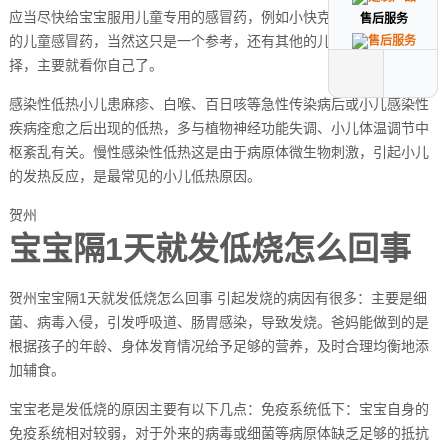
应当尽快给宝宝服用儿童专用的感冒药，例如小快克什么的就是不错
售后服务
售后服务
的儿童感冒药，当然这只是一个参考，还有其他的儿童感冒药可以选
择，主要就看你自己了。
感染性低热小儿患麻疹、白喉、百日咳等急性传染病后或小儿感染性
疾病痊愈之后出现的低热，多与植物神经功能失调、小儿体温调节中
枢紊乱有关。慢性感染性低热这是由于病原体微生物刺激，引起小儿
的发热反应，是最常见的小儿低热原因。
贺州
宝宝隔1天就发低烧怎么回事
贺州宝宝隔1天就发低烧怎么回事 引起发烧的病因有很多：主要是细
菌、病毒入侵，引发呼吸道、肠胃感染，导致发烧。爸妈能做到的是
根据孩子的年龄、身体发育情况给予足够的营养，及时合理均衡地添
加辅食。
宝宝老是发低烧的原因主要有以下几点：免疫系统低下：宝宝自身的
免疫系统相对较弱，对于外来的病毒或细菌等病原体缺乏足够的抵抗