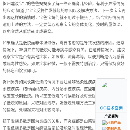
贺州建议宝宝的爸爸妈妈多了解一些正确育儿经验，有利于异常情况
的应对 知道了宝宝反复性发低烧的原因以及解决方法，下一次宝宝再
出现这样的病情时，宝爸宝妈们就不用过于慌张了，结合实际情况再
运用上述的方法，一定要留心观察宝宝的身体变化，按时的量体温，
以免突然从低烧转变成高烧。
如果确认是低烧而非体温过低，需要考虑的是导致发热的原因。通常
情况下，35度左右的低烧可能与病毒感染有关。在这种情况下，建议
观察宝宝是否有其他症状，如咳嗽、流鼻涕等，以便判断是否为感冒
或病毒性感染。如果症状轻微，一般不需要特别治疗，只需保持良好
的休息和饮食即可。
贺州另外如果长期低烧的情况下要注意非感染性疾病因素，比如血液
系统疾病、结缔组织疾病、内分泌系统疾病，这些非感染疾病可以造
成宝宝长期低烧。所以宝宝低烧的时候最好及时去医院就诊，查明孩
子低烧的原因，采取对因治疗。发低烧处理方法三岁的宝宝出现低烧
QQ技术咨询
QQ技术咨询
的情况，处理起来相对比较简单。
产品咨询
产品咨询
孩子发烧多数是因为炎症的关系，而炎症都是由感冒引起的，所以孩
子发低烧多数是因为感冒后家长没能及时发现所致。在这种情况下，