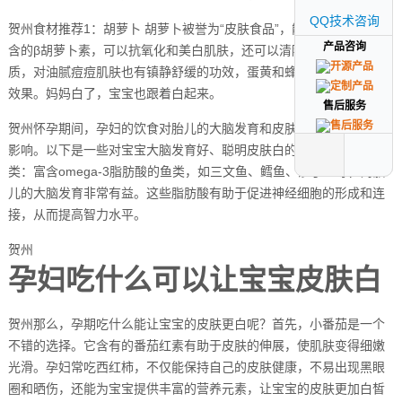
QQ技术咨询
QQ技术咨询
贺州食材推荐1：胡萝卜 胡萝卜被誉为“皮肤食品”，能润泽肌肤。它所
产品咨询
产品咨询
含的β胡萝卜素，可以抗氧化和美白肌肤，还可以清除肌肤的多余角
质，对油腻痘痘肌肤也有镇静舒缓的功效，蛋黄和蜂蜜有保湿的润肤
效果。妈妈白了，宝宝也跟着白起来。
售后服务
售后服务
贺州怀孕期间，孕妇的饮食对胎儿的大脑发育和皮肤颜色有着重要的
影响。以下是一些对宝宝大脑发育好、聪明皮肤白的食物建议： 鱼
类：富含omega-3脂肪酸的鱼类，如三文鱼、鳕鱼、沙丁鱼等，对胎
儿的大脑发育非常有益。这些脂肪酸有助于促进神经细胞的形成和连
接，从而提高智力水平。
贺州
孕妇吃什么可以让宝宝皮肤白
贺州那么，孕期吃什么能让宝宝的皮肤更白呢？首先，小番茄是一个
不错的选择。它含有的番茄红素有助于皮肤的伸展，使肌肤变得细嫩
光滑。孕妇常吃西红柿，不仅能保持自己的皮肤健康，不易出现黑眼
圈和晒伤，还能为宝宝提供丰富的营养元素，让宝宝的皮肤更加白皙