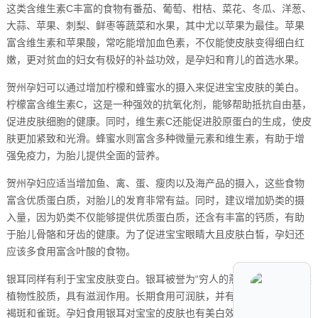
这类含维生素C丰富的食物有番茄、葡萄、柑桔、菜花、冬瓜、洋葱、
大蒜、苹果、刺梨、鲜枣等蔬菜和水果，其中尤以苹果为最佳。苹果
富含维生素和苹果酸，常吃能增加血色素，不仅能使皮肤变得细白红
嫩，更对贫血的妇女有极好的补益功效，是孕妇和育儿的首选水果。
贺州孕妇可以通过增加柠檬和蜂蜜水的摄入来促进宝宝皮肤的美白。
柠檬富含维生素C，这是一种强效的抗氧化剂，能够帮助抵抗自由基，
促进皮肤细胞的健康。同时，维生素C还能促进胶原蛋白的生成，使皮
肤更加紧致和光滑。蜂蜜水则富含多种微量元素和维生素，有助于增
强免疫力，为胎儿提供全面的营养。
贺州孕妇应适当增加鱼、禽、蛋、瘦肉以及海产品的摄入，这些食物
富含优质蛋白质，对胎儿的发育非常有益。同时，建议增加奶类的摄
入量，因为奶类不仅能够提供优质蛋白质，还含有丰富的钙质，有助
于胎儿骨骼和牙齿的健康。为了促进宝宝眼睛大且皮肤白皙，孕妇还
应该多食用富含叶酸的食物。
银耳同样有利于宝宝皮肤变白。银耳被誉为“穷人的燕窝”，它富含天然
植物性胶质，具有滋润作用。长期食用可润肤，并有助于祛除脸部黄
褐斑和雀斑。孕妇食用银耳对宝宝的皮肤也有美白效果。