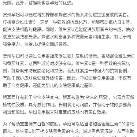
光嫩。此外，猕猴桃也是孕妇的优选。
贺州孕妇可以通过增加柠檬和蜂蜜水的摄入来促进宝宝皮肤的美白。
柠檬富含维生素C，这是一种强效的抗氧化剂，能够帮助抵抗自由基，
促进皮肤细胞的健康。同时，维生素C还能促进胶原蛋白的生成，使皮
肤更加紧致和光滑。蜂蜜水则富含多种微量元素和维生素，有助于增
强免疫力，为胎儿提供全面的营养。
贺州孕妇可以通过食用番茄来促进婴儿皮肤的健康。番茄富含维生素C
和番茄红素，这两种成分对皮肤有益。维生素C是一种强效的抗氧化
剂，能帮助预防皮肤老化和损伤。番茄红素是一种强大的抗氧化剂，
有助于保护皮肤免受紫外线伤害。因此，孕妇适量食用番茄，不仅有
助于自身健康，还能为胎儿的皮肤健康奠定基础。
银耳同样有利于宝宝皮肤变白。银耳被誉为“穷人的燕窝”，它富含天然
植物性胶质，具有滋润作用。长期食用可润肤，并有助于祛除脸部黄
褐斑和雀斑。孕妇食用银耳对宝宝的皮肤也有美白效果。
为了帮助宝宝拥有白皙的皮肤，孕妇可以适当增加富含维生素C的食物
摄入。维生素C能干扰皮肤黑色素的生成，减少黑色素沉淀，从而有助