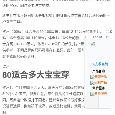
适的尺码，同时还要注重材质。
新生儿衣服尺码对照表是根据婴儿的身高和体重来选择合适尺码的一
种参考工具。
贺州- 100码：适合身高90-100厘米，体重12-14公斤的新生儿。- 110
码：适合身高100-110厘米，体重14-16公斤的新生儿。- 120码：适
合身高110-120厘米，体重16-18公斤的新生儿。请注意，上述尺码仅
供参考，不同品牌的尺码可能存在差异。此外，婴儿的生长速度也会
影响衣服尺码的选择。
QQ技术咨询
QQ技术咨询
贺州
产品咨询
产品咨询
80适合多大宝宝穿
贺州1、个月穿80不会太大。夏天尺寸为80码的衣服一般比较适合6至
售后服务
售后服务
8个月左右宝宝，但要注意，每个婴儿的生长速度以及身高体重都不相
同，因此这个数据并不固定，建议各位家长最好根据自家小孩具体情
况进行选择，例如孩子较高，或者是比较胖，就可以买大一码的衣
服。